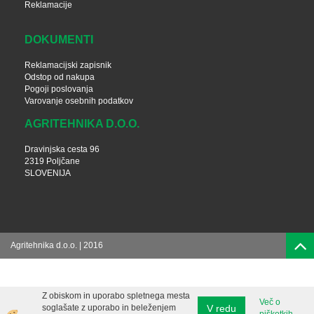
Reklamacije
DOKUMENTI
Reklamacijski zapisnik
Odstop od nakupa
Pogoji poslovanja
Varovanje osebnih podatkov
AGRITEHNIKA D.O.O.
Dravinjska cesta 96
2319 Poljčane
SLOVENIJA
Agritehnika d.o.o. | 2016
Z obiskom in uporabo spletnega mesta
Več o
V redu
soglašate z uporabo in beleženjem
piškotkih