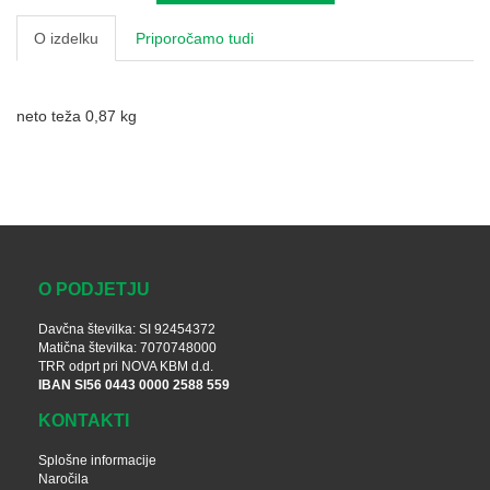
O izdelku
Priporočamo tudi
neto teža 0,87 kg
O PODJETJU
Davčna številka: SI 92454372
Matična številka: 7070748000
TRR odprt pri NOVA KBM d.d.
IBAN SI56 0443 0000 2588 559
KONTAKTI
Splošne informacije
Naročila