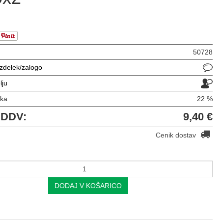
50728
izdelek/zalogo
lju
vka
22 %
 DDV:
9,40 €
Cenik dostav
DODAJ V KOŠARICO