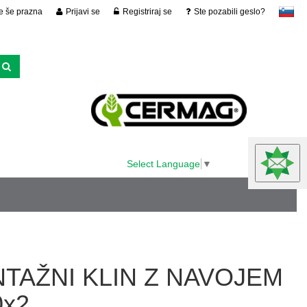
je še prazna
Prijavi se
Registriraj se
Ste pozabili geslo?
slovensko
Select Language
▼
TAŽNI KLIN Z NAVOJEM
0x2