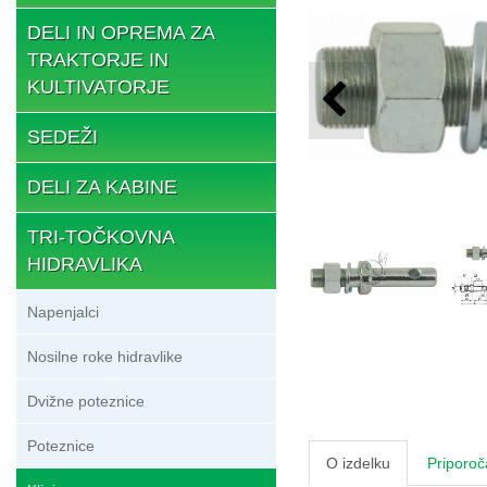
DELI IN OPREMA ZA
TRAKTORJE IN
KULTIVATORJE
SEDEŽI
DELI ZA KABINE
TRI-TOČKOVNA
HIDRAVLIKA
Napenjalci
Nosilne roke hidravlike
Dvižne poteznice
Poteznice
O izdelku
Priporoč