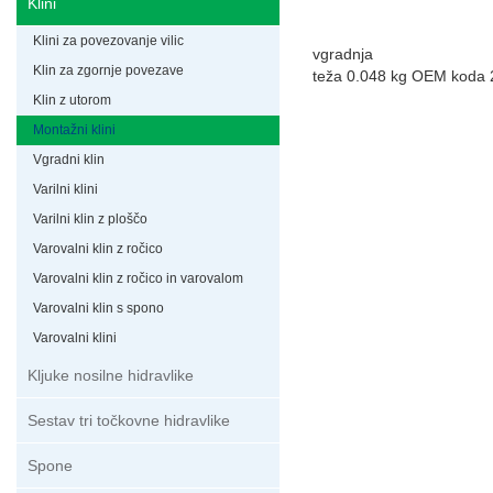
Klini
Klini za povezovanje vilic
vgradnja
Klin za zgornje povezave
teža 0.048 kg OEM koda 
Klin z utorom
Montažni klini
Vgradni klin
Varilni klini
Varilni klin z ploščo
Varovalni klin z ročico
Varovalni klin z ročico in varovalom
Varovalni klin s spono
Varovalni klini
Kljuke nosilne hidravlike
Sestav tri točkovne hidravlike
Spone