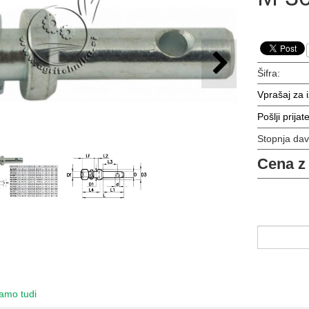
Šifra:
Vprašaj za 
Pošlji prijate
Stopnja da
Cena z
amo tudi