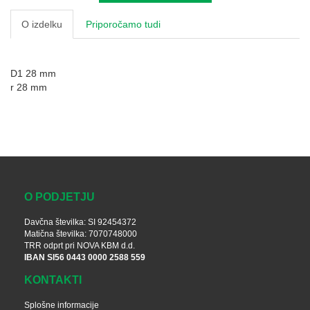
O izdelku
Priporočamo tudi
D1 28 mm
r 28 mm
O PODJETJU
Davčna številka: SI 92454372
Matična številka: 7070748000
TRR odprt pri NOVA KBM d.d.
IBAN SI56 0443 0000 2588 559
KONTAKTI
Splošne informacije