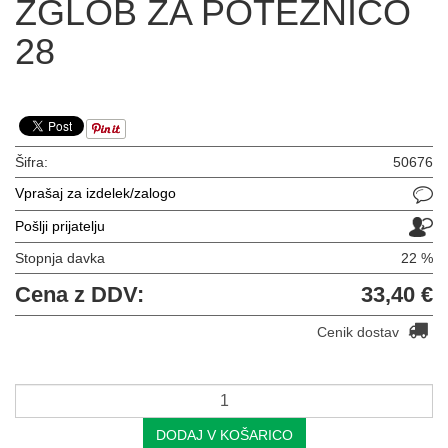
ZGLOB ZA POTEZNICO
28
Šifra:
50676
Vprašaj za izdelek/zalogo
Pošlji prijatelju
Stopnja davka
22 %
Cena z DDV:
33,40 €
Cenik dostav
DODAJ V KOŠARICO