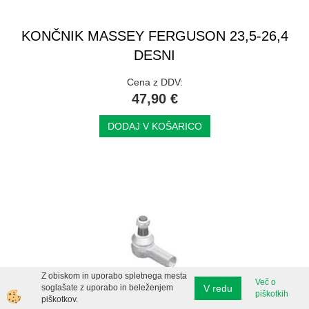
KONČNIK MASSEY FERGUSON 23,5-26,4
DESNI
Cena z DDV:
47,90 €
DODAJ V KOŠARICO
Z obiskom in uporabo spletnega mesta
Več o
V redu
soglašate z uporabo in beleženjem
piškotkih
piškotkov.