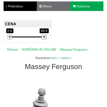
Podrobno
Menu
Košarica
CENA
0 €
99 €
Domov
KONČNIKI IN ZGLOBI
Massey Ferguson
Razvrsti po:
ceni
nazivu
Massey Ferguson