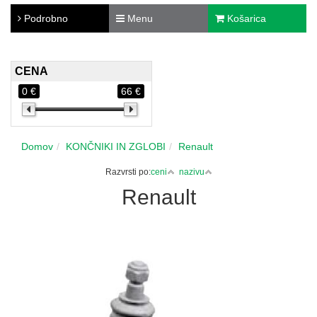
Podrobno
Menu
Košarica
CENA
0 €
66 €
Domov
KONČNIKI IN ZGLOBI
Renault
Razvrsti po:
ceni
nazivu
Renault