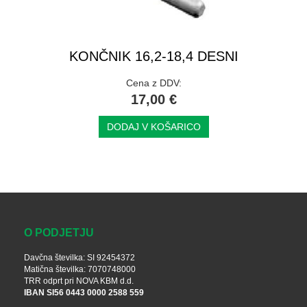
KONČNIK 16,2-18,4 DESNI
Cena z DDV:
17,00 €
DODAJ V KOŠARICO
O PODJETJU
Davčna številka: SI 92454372
Matična številka: 7070748000
TRR odprt pri NOVA KBM d.d.
IBAN SI56 0443 0000 2588 559