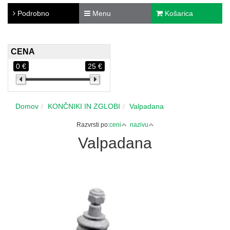
Podrobno
Menu
Košarica
CENA
0 €
25 €
Domov
KONČNIKI IN ZGLOBI
Valpadana
Razvrsti po:
ceni
nazivu
Valpadana