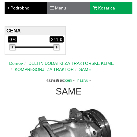
Podrobno
Menu
Košarica
CENA
0 €
241 €
Domov
DELI IN DODATKI ZA TRAKTORSKE KLIME
KOMPRESORJI ZA TRAKTOR
SAME
Razvrsti po:
ceni
nazivu
SAME