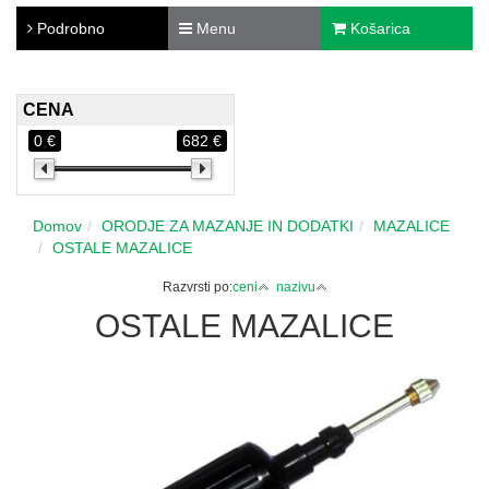
Podrobno
Menu
Košarica
CENA
0 €
682 €
Domov
ORODJE ZA MAZANJE IN DODATKI
MAZALICE
OSTALE MAZALICE
Razvrsti po:
ceni
nazivu
OSTALE MAZALICE