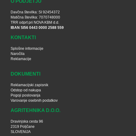
O PODJETJU
Davčna številka: SI 92454372
Matična številka: 7070748000
TRR odprt pri NOVA KBM d.d.
IBAN SI56 0443 0000 2588 559
KONTAKTI
Splošne informacije
Naročila
Reklamacije
DOKUMENTI
Reklamacijski zapisnik
Odstop od nakupa
Pogoji poslovanja
Varovanje osebnih podatkov
AGRITEHNIKA D.O.O.
Dravinjska cesta 96
2319 Poljčane
SLOVENIJA