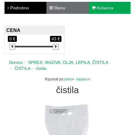
Podrobno
Menu
Košarica
CENA
0 €
43 €
Domov
SPREJI, MAZIVA, OLJA, LEPILA, ČISTILA
ČISTILA
čistila
Razvrsti po:
ceni
nazivu
čistila