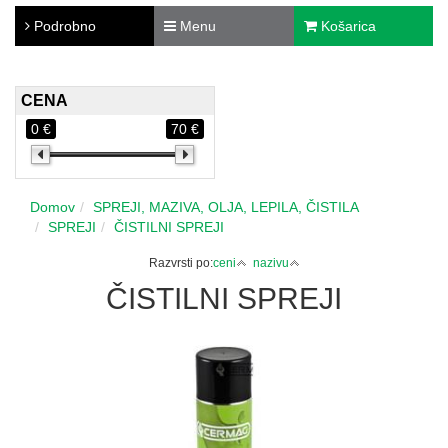
Podrobno
Menu
Košarica
CENA
0 €
70 €
Domov
SPREJI, MAZIVA, OLJA, LEPILA, ČISTILA
SPREJI
ČISTILNI SPREJI
Razvrsti po:
ceni
nazivu
ČISTILNI SPREJI