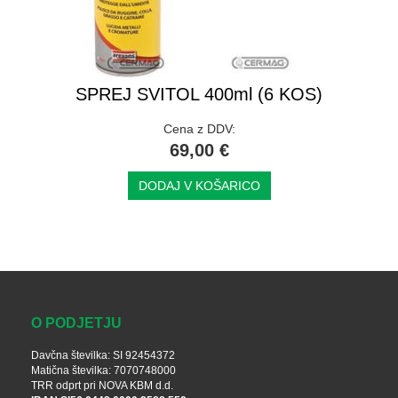
SPREJ SVITOL 400ml (6 KOS)
Cena z DDV:
69,00 €
DODAJ V KOŠARICO
O PODJETJU
Davčna številka: SI 92454372
Matična številka: 7070748000
TRR odprt pri NOVA KBM d.d.