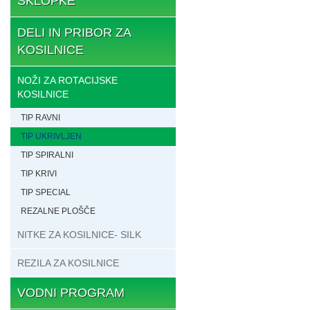
SKLOPKE
DELI IN PRIBOR ZA
KOSILNICE
NOŽI ZA ROTACIJSKE
KOSILNICE
TIP RAVNI
TIP UKRIVLJEN
TIP SPIRALNI
TIP KRIVI
TIP SPECIAL
REZALNE PLOŠČE
NITKE ZA KOSILNICE- SILK
REZILA ZA KOSILNICE
VODNI PROGRAM