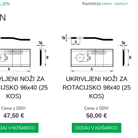
VLJEN
Razvrsti po:
ceni
nazivu
EN
VLJENI NOŽI ZA
UKRIVLJENI NOŽI ZA
IJSKO 96x40 (25
ROTACIJSKO 98x40 (25
KOS)
KOS)
Cena z DDV:
Cena z DDV:
47,50 €
50,00 €
DAJ V KOŠARICO
DODAJ V KOŠARICO