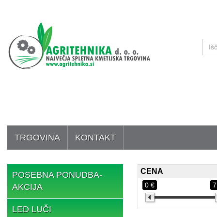
TRGOVINA
KONTAKT
CENA
POSEBNA PONUDBA-
0 €
7
AKCIJA
LED LUČI