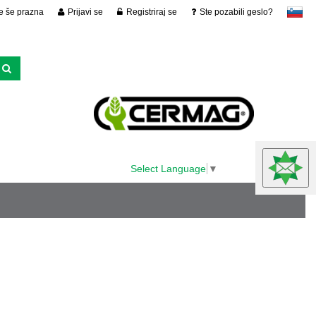
je še prazna
Prijavi se
Registriraj se
Ste pozabili geslo?
slovensko
Select Language
▼