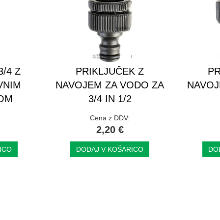
/4 Z
PRIKLJUČEK Z
PR
VNIM
NAVOJEM ZA VODO ZA
NAVOJ
KOM
3/4 IN 1/2
Cena z DDV:
2,20 €
ICO
DODAJ V KOŠARICO
DO