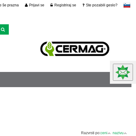
je še prazna
Prijavi se
Registriraj se
Ste pozabili geslo?
slovensko
Razvrsti po:
ceni
nazivu