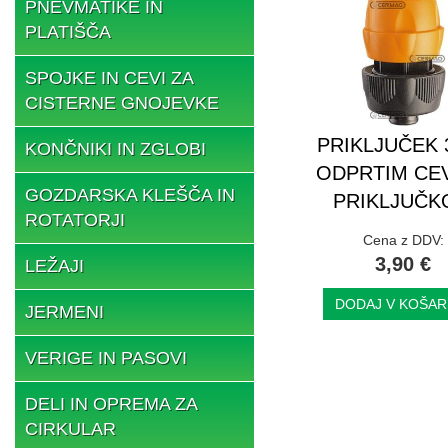
PNEVMATIKE IN
PLATIŠČA
SPOJKE IN CEVI ZA
CISTERNE GNOJEVKE
PRIKLJUČEK 3
KONČNIKI IN ZGLOBI
ODPRTIM CE
GOZDARSKA KLEŠČA IN
PRIKLJUČ
ROTATORJI
Cena z DDV:
3,90 €
LEŽAJI
DODAJ V KOŠAR
JERMENI
VERIGE IN PASOVI
DELI IN OPREMA ZA
CIRKULAR