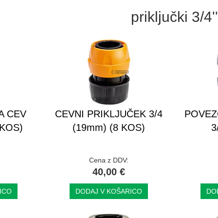
priključki 3/4''
A CEV
CEVNI PRIKLJUČEK 3/4
POVEZ
 KOS)
(19mm) (8 KOS)
3
Cena z DDV:
40,00 €
ICO
DODAJ V KOŠARICO
DO