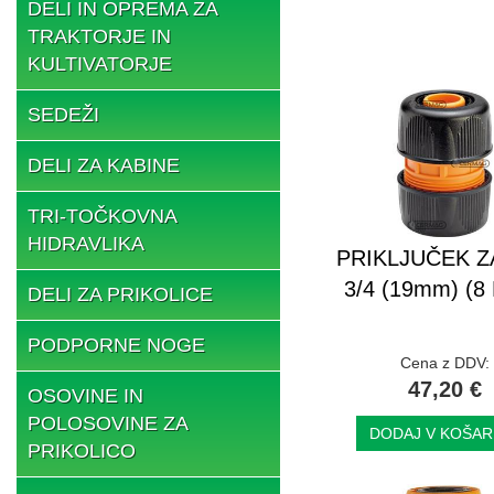
DELI IN OPREMA ZA
TRAKTORJE IN
KULTIVATORJE
SEDEŽI
DELI ZA KABINE
TRI-TOČKOVNA
HIDRAVLIKA
PRIKLJUČEK Z
3/4 (19mm) (8
DELI ZA PRIKOLICE
PODPORNE NOGE
Cena z DDV:
47,20 €
OSOVINE IN
POLOSOVINE ZA
DODAJ V KOŠAR
PRIKOLICO