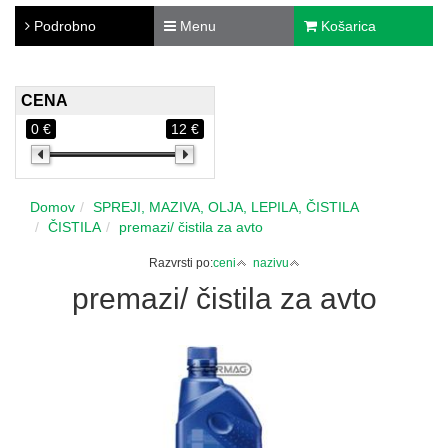
Podrobno
Menu
Košarica
CENA
0 €
12 €
Domov
SPREJI, MAZIVA, OLJA, LEPILA, ČISTILA
ČISTILA
premazi/ čistila za avto
Razvrsti po:
ceni
nazivu
premazi/ čistila za avto