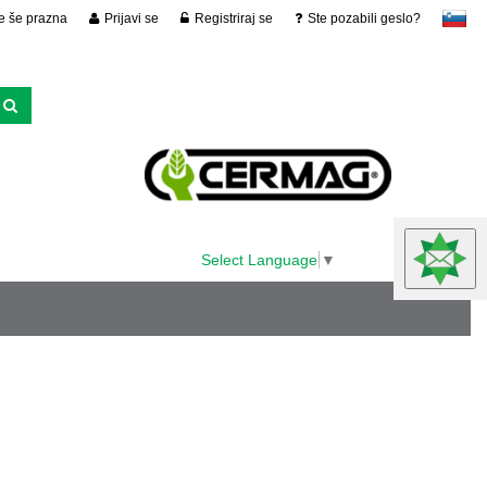
je še prazna
Prijavi se
Registriraj se
Ste pozabili geslo?
slovensko
Select Language
▼