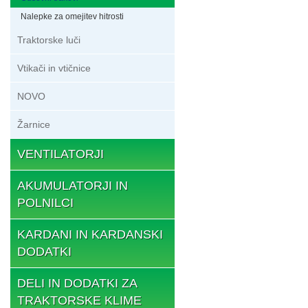
Nalepke za omejitev hitrosti
Traktorske luči
Vtikači in vtičnice
NOVO
Žarnice
VENTILATORJI
AKUMULATORJI IN
POLNILCI
KARDANI IN KARDANSKI
DODATKI
DELI IN DODATKI ZA
TRAKTORSKE KLIME