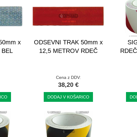
50mm x
ODSEVNI TRAK 50mm x
SI
 BEL
12,5 METROV RDEČ
RDEČ
Cena z DDV:
38,20 €
ICO
DODAJ V KOŠARICO
DO