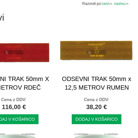
Razvrsti po:
ceni
nazivu
vi
NI TRAK 50mm X
ODSEVNI TRAK 50mm x
METROV RDEČ
12,5 METROV RUMEN
Cena z DDV:
Cena z DDV:
116,00 €
38,20 €
DAJ V KOŠARICO
DODAJ V KOŠARICO