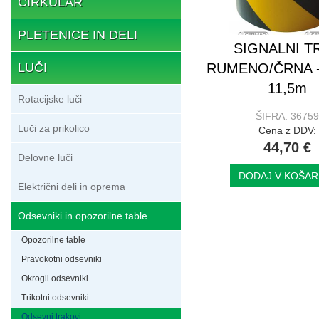
CIRKULAR
PLETENICE IN DELI
SIGNALNI T
LUČI
RUMENO/ČRNA -
11,5m
Rotacijske luči
ŠIFRA: 36759
Luči za prikolico
Cena z DDV:
44,70 €
Delovne luči
DODAJ V KOŠAR
Električni deli in oprema
Odsevniki in opozorilne table
Opozorilne table
Pravokotni odsevniki
Okrogli odsevniki
Trikotni odsevniki
Odsevni trakovi