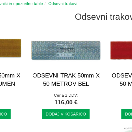
niki in opozorilne table
Odsevni trakovi
Odsevni trako
50mm X
ODSEVNI TRAK 50mm X
ODSEV
UMEN
50 METROV BEL
50 
Cena z DDV:
116,00 €
ICO
DODAJ V KOŠARICO
DO