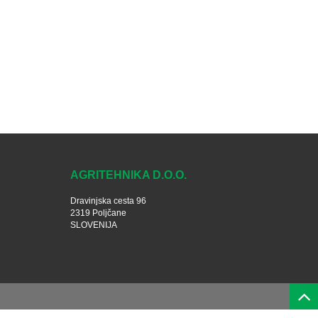
AGRITEHNIKA D.O.O.
Dravinjska cesta 96
2319 Poljčane
SLOVENIJA