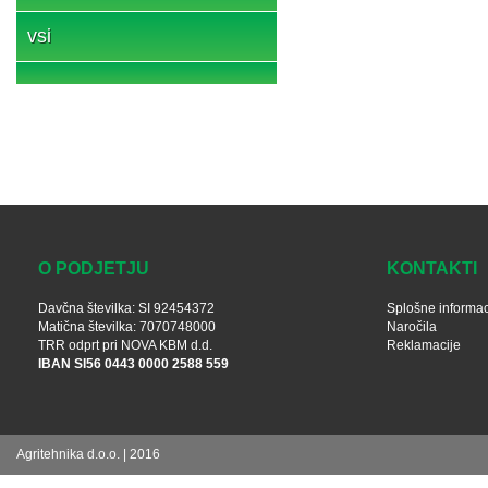
vsi
O PODJETJU
KONTAKTI
Davčna številka: SI 92454372
Splošne informac
Matična številka: 7070748000
Naročila
TRR odprt pri NOVA KBM d.d.
Reklamacije
IBAN SI56 0443 0000 2588 559
Agritehnika d.o.o. | 2016