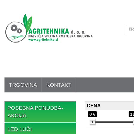
TRGOVINA
KONTAKT
CENA
POSEBNA PONUDBA-
0 €
1
AKCIJA
LED LUČI