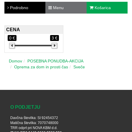
Podrobno
Menu
Košarica
CENA
0 €
3 €
Domov
POSEBNA PONUDBA-AKCIJA
Oprema za dom in prosti čas
Sveče
O PODJETJU
Davčna številka: SI 92454372
Matična številka: 7070748000
TRR odprt pri NOVA KBM d.d.