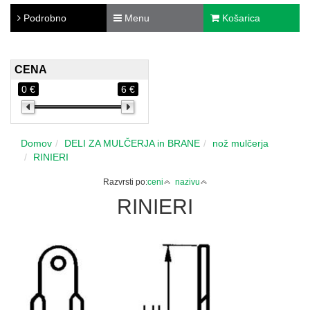
Podrobno
Menu
Košarica
CENA
0 €
6 €
Domov
DELI ZA MULČERJA in BRANE
nož mulčerja
RINIERI
Razvrsti po:
ceni
nazivu
RINIERI