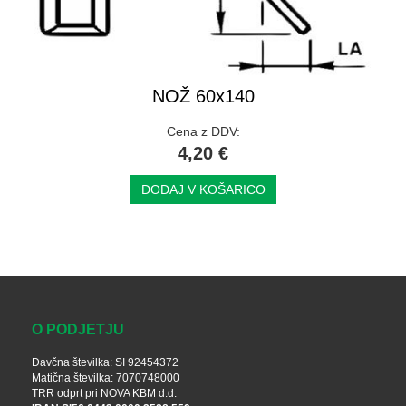
NOŽ 60x140
Cena z DDV:
4,20 €
DODAJ V KOŠARICO
O PODJETJU
Davčna številka: SI 92454372
Matična številka: 7070748000
TRR odprt pri NOVA KBM d.d.