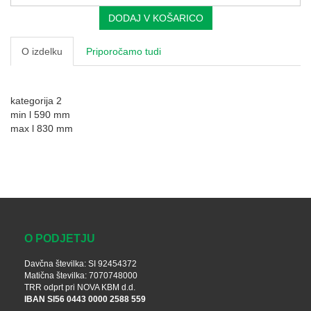
DODAJ V KOŠARICO
O izdelku
Priporočamo tudi
kategorija 2
min l 590 mm
max l 830 mm
O PODJETJU
Davčna številka: SI 92454372
Matična številka: 7070748000
TRR odprt pri NOVA KBM d.d.
IBAN SI56 0443 0000 2588 559