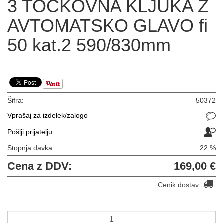
3 TOČKOVNA KLJUKA Z
AVTOMATSKO GLAVO fi
50 kat.2 590/830mm
Šifra:
50372
Vprašaj za izdelek/zalogo
Pošlji prijatelju
Stopnja davka
22 %
Cena z DDV:
169,00 €
Cenik dostav