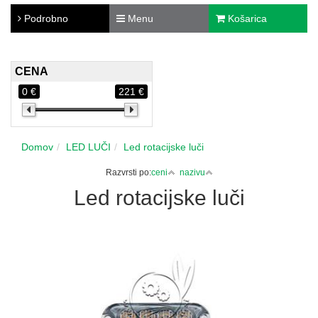
Podrobno
Menu
Košarica
CENA
0 €
221 €
Domov
LED LUČI
Led rotacijske luči
Razvrsti po:
ceni
nazivu
Led rotacijske luči