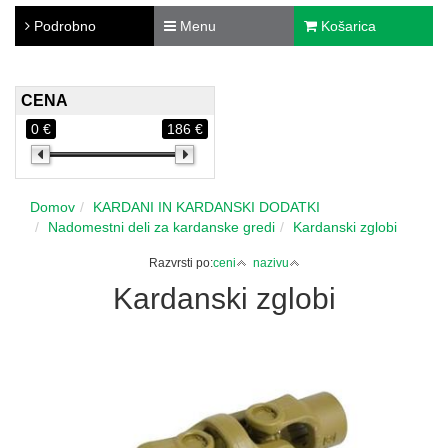
Podrobno
Menu
Košarica
CENA
0 €
186 €
Domov
KARDANI IN KARDANSKI DODATKI
Nadomestni deli za kardanske gredi
Kardanski zglobi
Razvrsti po:
ceni
nazivu
Kardanski zglobi