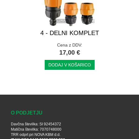
4 - DELNI KOMPLET
Cena z DDV:
17,00 €
DODAJ V KOŠARICO
O PODJETJU
Davčna številka: SI 92454372
Matična številka: 7070748000
TRR odprt pri NOVA KBM d.d.