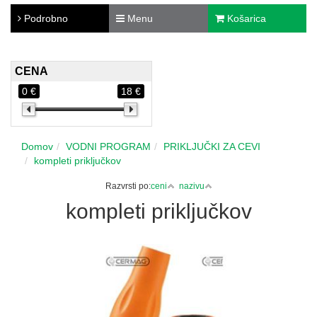
Podrobno
Menu
Košarica
CENA
0 €
18 €
Domov
VODNI PROGRAM
PRIKLJUČKI ZA CEVI
kompleti priključkov
Razvrsti po:
ceni
nazivu
kompleti priključkov