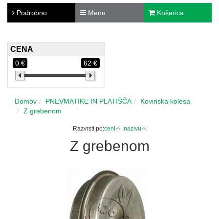
Podrobno
Menu
Košarica
CENA
0 €
62 €
Domov
PNEVMATIKE IN PLATIŠČA
Kovinska kolesa
Z grebenom
Razvrsti po:
ceni
nazivu
Z grebenom