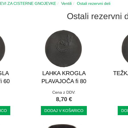
CEVI ZA CISTERNE GNOJEVKE
Ventili
Ostali rezervni deli
Ostali rezervni d
GLA
LAHKA KROGLA
TEŽK
i 60
PLAVAJOČA fi 80
Cena z DDV:
8,70 €
ICO
DODAJ V KOŠARICO
DO