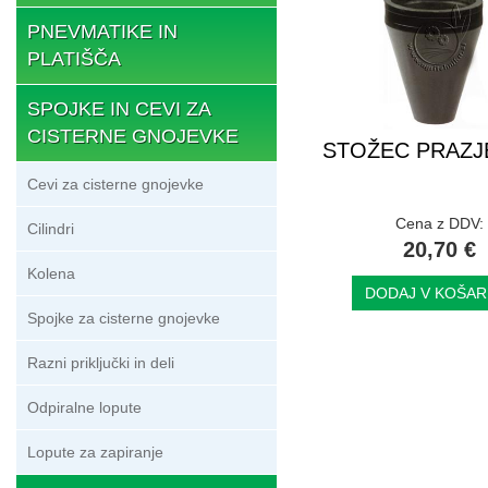
PNEVMATIKE IN
PLATIŠČA
SPOJKE IN CEVI ZA
CISTERNE GNOJEVKE
STOŽEC PRAZJ
Cevi za cisterne gnojevke
Cena z DDV:
Cilindri
20,70 €
Kolena
DODAJ V KOŠAR
Spojke za cisterne gnojevke
Razni priključki in deli
Odpiralne lopute
Lopute za zapiranje