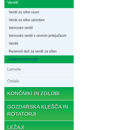
Ventili
Ventil za sifon ravni
Ventil za sifon ukrivljen
Varnostni ventil
Varnostni ventil s cevnim priključkom
Ventili
Rezervni deli za ventil za sifon
Ostali rezervni deli
Lamele
Ostalo
KONČNIKI IN ZGLOBI
GOZDARSKA KLEŠČA IN
ROTATORJI
LEŽAJI