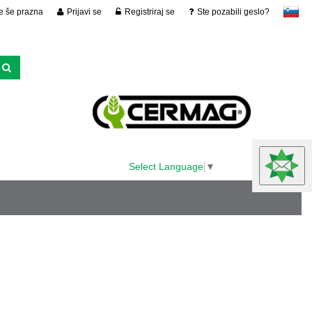
je še prazna
Prijavi se
Registriraj se
Ste pozabili geslo?
slovensko
Select Language
▼