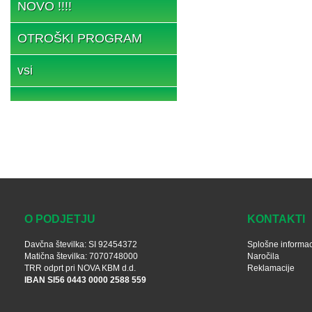
NOVO !!!!
OTROŠKI PROGRAM
vsi
O PODJETJU
KONTAKTI
Davčna številka: SI 92454372
Splošne informac
Matična številka: 7070748000
Naročila
TRR odprt pri NOVA KBM d.d.
Reklamacije
IBAN SI56 0443 0000 2588 559