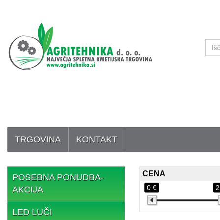
TRGOVINA
KONTAKT
CENA
POSEBNA PONUDBA-
0 €
2
AKCIJA
LED LUČI