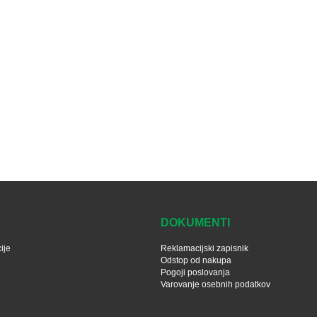
DOKUMENTI
ije
Reklamacijski zapisnik
Odstop od nakupa
Pogoji poslovanja
Varovanje osebnih podatkov