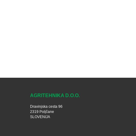
AGRITEHNIKA D.O.O.
Dravinjska cesta 96
2319 Poljčane
SLOVENIJA