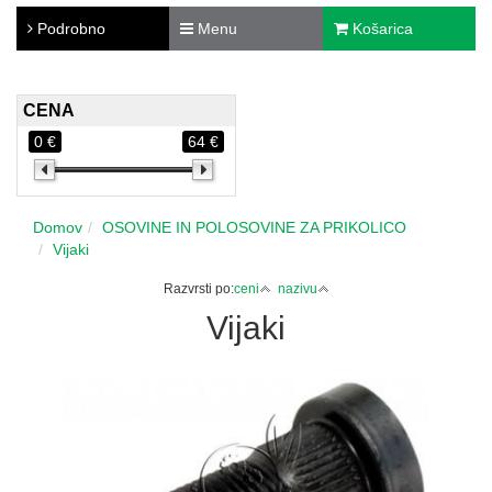
Podrobno
Menu
Košarica
CENA
0 €
64 €
Domov
OSOVINE IN POLOSOVINE ZA PRIKOLICO
Vijaki
Razvrsti po:
ceni
nazivu
Vijaki