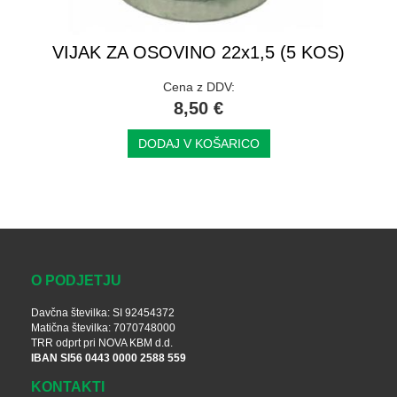
VIJAK ZA OSOVINO 22x1,5 (5 KOS)
Cena z DDV:
8,50 €
DODAJ V KOŠARICO
O PODJETJU
Davčna številka: SI 92454372
Matična številka: 7070748000
TRR odprt pri NOVA KBM d.d.
IBAN SI56 0443 0000 2588 559
KONTAKTI