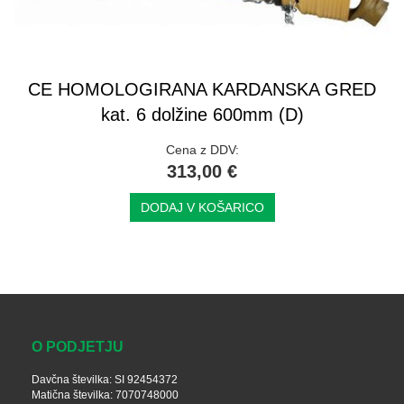
CE HOMOLOGIRANA KARDANSKA GRED
kat. 6 dolžine 600mm (D)
Cena z DDV:
313,00 €
DODAJ V KOŠARICO
O PODJETJU
Davčna številka: SI 92454372
Matična številka: 7070748000