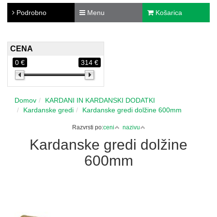
Podrobno
Menu
Košarica
CENA
0 €
314 €
Domov
KARDANI IN KARDANSKI DODATKI
Kardanske gredi
Kardanske gredi dolžine 600mm
Razvrsti po:
ceni
nazivu
Kardanske gredi dolžine
600mm