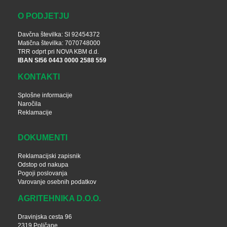
O PODJETJU
Davčna številka: SI 92454372
Matična številka: 7070748000
TRR odprt pri NOVA KBM d.d.
IBAN SI56 0443 0000 2588 559
KONTAKTI
Splošne informacije
Naročila
Reklamacije
DOKUMENTI
Reklamacijski zapisnik
Odstop od nakupa
Pogoji poslovanja
Varovanje osebnih podatkov
AGRITEHNIKA D.O.O.
Dravinjska cesta 96
2319 Poljčane