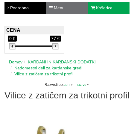
Podrobno
Menu
Košarica
CENA
0 €
77 €
Domov
KARDANI IN KARDANSKI DODATKI
Nadomestni deli za kardanske gredi
Vilice z zatičem za trikotni profil
Razvrsti po:
ceni
nazivu
Vilice z zatičem za trikotni profil