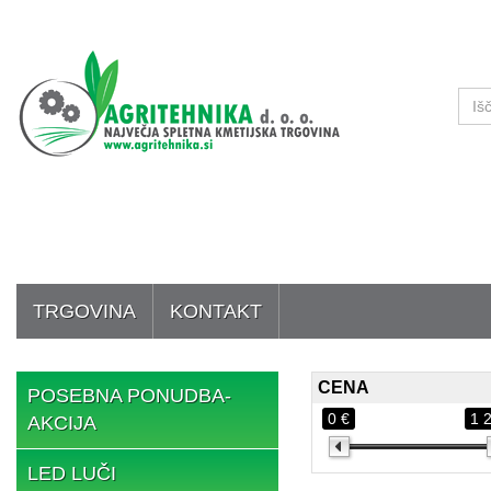
TRGOVINA
KONTAKT
CENA
POSEBNA PONUDBA-
0 €
1 
AKCIJA
LED LUČI