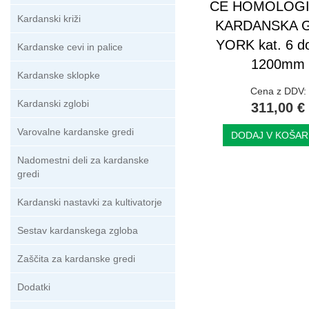
CE HOMOLOG
Kardanski križi
KARDANSKA 
YORK kat. 6 do
Kardanske cevi in palice
1200mm
Kardanske sklopke
Cena z DDV:
Kardanski zglobi
311,00 €
Varovalne kardanske gredi
DODAJ V KOŠAR
Nadomestni deli za kardanske
gredi
Kardanski nastavki za kultivatorje
Sestav kardanskega zgloba
Zaščita za kardanske gredi
Dodatki