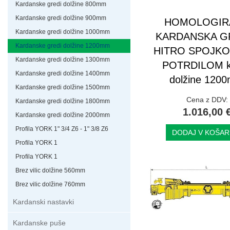
Kardanske gredi dolžine 800mm
Kardanske gredi dolžine 900mm
HOMOLOGIR
Kardanske gredi dolžine 1000mm
KARDANSKA G
Kardanske gredi dolžine 1200mm
HITRO SPOJKO
Kardanske gredi dolžine 1300mm
POTRDILOM ka
Kardanske gredi dolžine 1400mm
dolžine 120
Kardanske gredi dolžine 1500mm
Cena z DDV:
Kardanske gredi dolžine 1800mm
1.016,00 
Kardanske gredi dolžine 2000mm
Profila YORK 1" 3/4 Z6 - 1" 3/8 Z6
DODAJ V KOŠAR
Profila YORK 1
Profila YORK 1
Brez vilic dolžine 560mm
Brez vilic dolžine 760mm
Kardanski nastavki
Kardanske puše