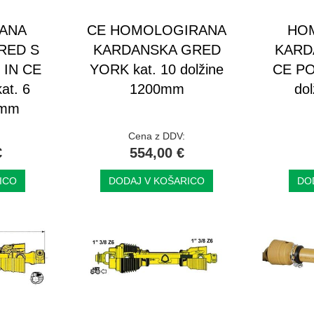
ANA
CE HOMOLOGIRANA
HO
RED S
KARDANSKA GRED
KARD
 IN CE
YORK kat. 10 dolžine
CE PO
t. 6
1200mm
do
0mm
Cena z DDV:
€
554,00 €
ICO
DODAJ V KOŠARICO
DO