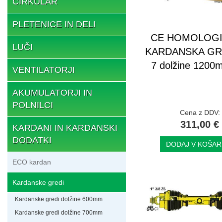
CIRKULAR
PLETENICE IN DELI
CE HOMOLOG
LUČI
KARDANSKA GRE
7 dolžine 1200
VENTILATORJI
AKUMULATORJI IN
POLNILCI
Cena z DDV:
311,00 €
KARDANI IN KARDANSKI
DODATKI
DODAJ V KOŠAR
ECO kardan
Kardanske gredi
Kardanske gredi dolžine 600mm
Kardanske gredi dolžine 700mm