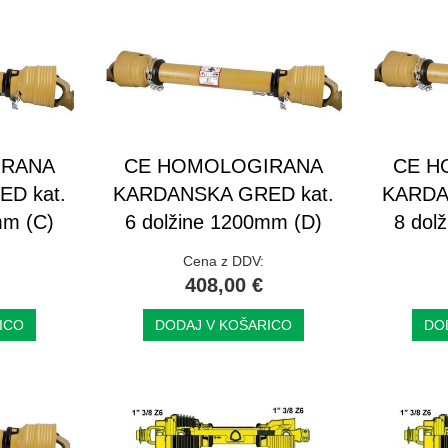
IRANA
CE HOMOLOGIRANA
CE H
D kat.
KARDANSKA GRED kat.
KARDA
mm (C)
6 dolžine 1200mm (D)
8 dol
Cena z DDV:
408,00 €
ICO
DODAJ V KOŠARICO
DO