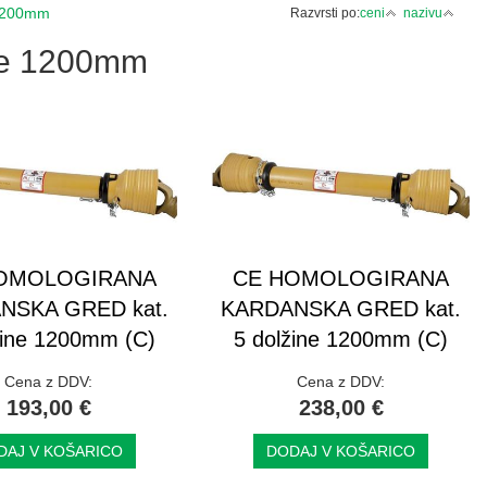
 1200mm
Razvrsti po:
ceni
nazivu
ine 1200mm
OMOLOGIRANA
CE HOMOLOGIRANA
NSKA GRED kat.
KARDANSKA GRED kat.
žine 1200mm (C)
5 dolžine 1200mm (C)
Cena z DDV:
Cena z DDV:
193,00 €
238,00 €
DAJ V KOŠARICO
DODAJ V KOŠARICO