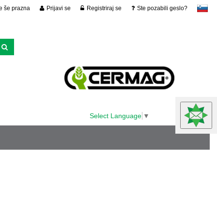
je še prazna
Prijavi se
Registriraj se
Ste pozabili geslo?
slovensko
Select Language
▼