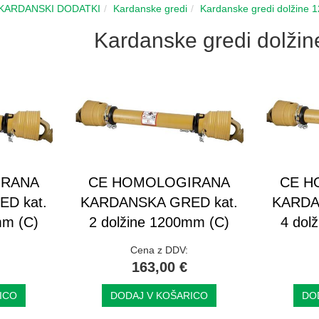
 KARDANSKI DODATKI
Kardanske gredi
Kardanske gredi dolžine
Kardanske gredi dolž
IRANA
CE HOMOLOGIRANA
CE H
D kat.
KARDANSKA GRED kat.
KARDA
mm (C)
2 dolžine 1200mm (C)
4 dol
Cena z DDV:
163,00 €
ICO
DODAJ V KOŠARICO
DO