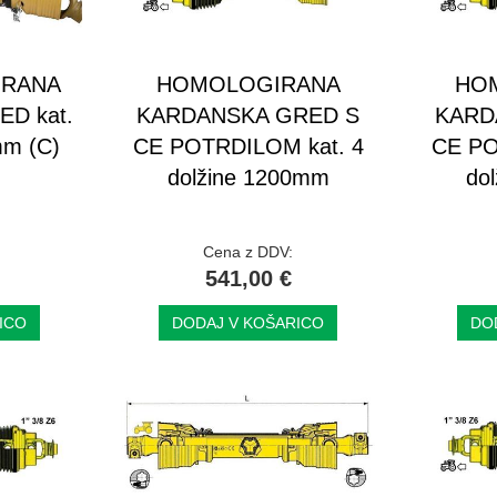
IRANA
HOMOLOGIRANA
HO
D kat.
KARDANSKA GRED S
KARD
mm (C)
CE POTRDILOM kat. 4
CE PO
dolžine 1200mm
do
Cena z DDV:
541,00 €
ICO
DODAJ V KOŠARICO
DO