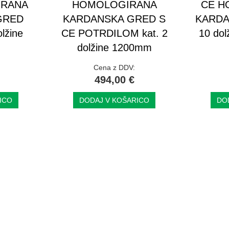
IRANA
HOMOLOGIRANA
CE H
GRED
KARDANSKA GRED S
KARDA
lžine
CE POTRDILOM kat. 2
10 do
dolžine 1200mm
Cena z DDV:
494,00 €
ICO
DODAJ V KOŠARICO
DO