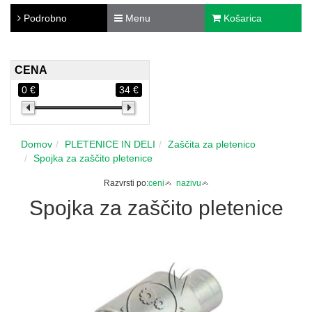
Podrobno
Menu
Košarica
CENA
0 €
34 €
Domov
PLETENICE IN DELI
Zaščita za pletenico
Spojka za zaščito pletenice
Razvrsti po:
ceni
nazivu
Spojka za zaščito pletenice