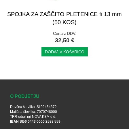
SPOJKA ZA ZAŠČITO PLETENICE fi 13 mm
(50 KOS)
Cena z DDV:
32,50 €
DODAJ V KOŠARICO
O PODJETJU
Davčna številka: SI 92454372
Matična številka: 7070748000
TRR odprt pri NOVA KBM d.d.
IBAN SI56 0443 0000 2588 559