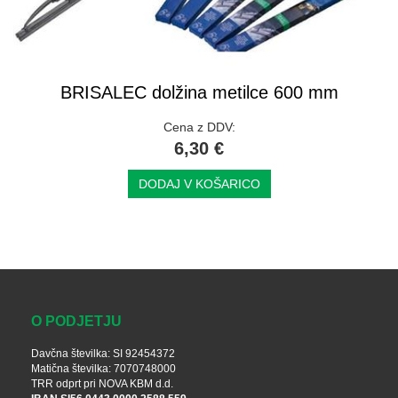
BRISALEC dolžina metilce 600 mm
Cena z DDV:
6,30 €
DODAJ V KOŠARICO
O PODJETJU
Davčna številka: SI 92454372
Matična številka: 7070748000
TRR odprt pri NOVA KBM d.d.