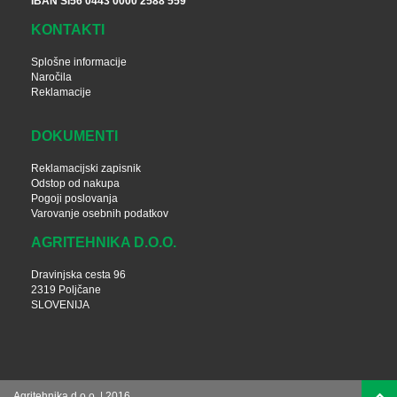
IBAN SI56 0443 0000 2588 559
KONTAKTI
Splošne informacije
Naročila
Reklamacije
DOKUMENTI
Reklamacijski zapisnik
Odstop od nakupa
Pogoji poslovanja
Varovanje osebnih podatkov
AGRITEHNIKA D.O.O.
Dravinjska cesta 96
2319 Poljčane
SLOVENIJA
Agritehnika d.o.o. | 2016