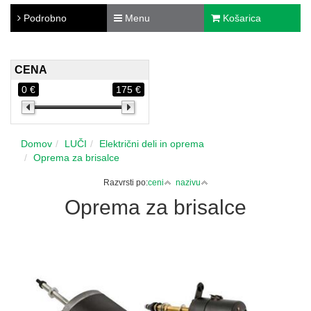
Podrobno
Menu
Košarica
CENA
0 €
175 €
Domov
LUČI
Električni deli in oprema
Oprema za brisalce
Razvrsti po:
ceni
nazivu
Oprema za brisalce