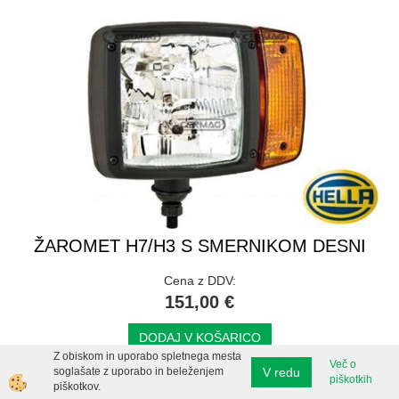
ŽAROMET H7/H3 S SMERNIKOM DESNI
Cena z DDV:
151,00 €
DODAJ V KOŠARICO
Z obiskom in uporabo spletnega mesta
Več o
V redu
soglašate z uporabo in beleženjem
piškotkih
piškotkov.