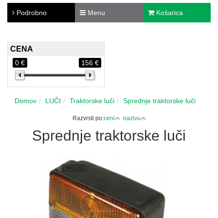
Podrobno
Menu
Košarica
CENA
0 €
156 €
Domov
LUČI
Traktorske luči
Sprednje traktorske luči
Razvrsti po:
ceni
nazivu
Sprednje traktorske luči