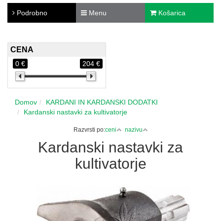
Podrobno
Menu
Košarica
CENA
0 €
204 €
Domov
KARDANI IN KARDANSKI DODATKI
Kardanski nastavki za kultivatorje
Razvrsti po:
ceni
nazivu
Kardanski nastavki za
kultivatorje