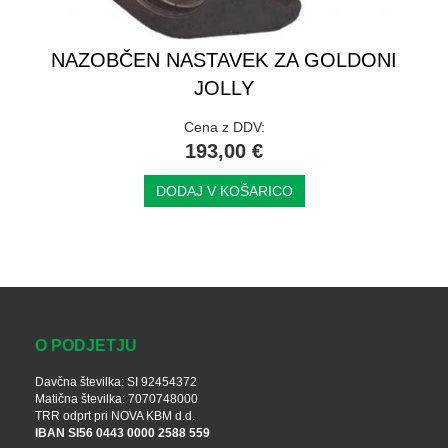
NAZOBČEN NASTAVEK ZA GOLDONI
JOLLY
Cena z DDV:
193,00 €
DODAJ V KOŠARICO
O PODJETJU
Davčna številka: SI 92454372
Matična številka: 7070748000
TRR odprt pri NOVA KBM d.d.
IBAN SI56 0443 0000 2588 559