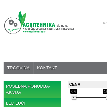
TRGOVINA
KONTAKT
CENA
POSEBNA PONUDBA-
0 €
1
AKCIJA
LED LUČI