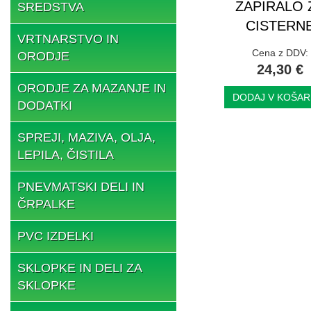
ZAPIRALO 
SREDSTVA
CISTERN
VRTNARSTVO IN
Cena z DDV:
ORODJE
24,30 €
ORODJE ZA MAZANJE IN
DODAJ V KOŠAR
DODATKI
SPREJI, MAZIVA, OLJA,
LEPILA, ČISTILA
PNEVMATSKI DELI IN
ČRPALKE
PVC IZDELKI
SKLOPKE IN DELI ZA
SKLOPKE