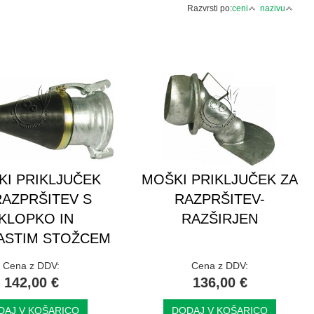
Razvrsti po:
ceni
nazivu
KI PRIKLJUČEK
MOŠKI PRIKLJUČEK ZA
RAZPRŠITEV S
RAZPRŠITEV-
KLOPKO IN
RAZŠIRJEN
ASTIM STOŽCEM
Cena z DDV:
Cena z DDV:
142,00 €
136,00 €
DAJ V KOŠARICO
DODAJ V KOŠARICO