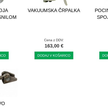
OJA
VAKUUMSKA ČRPALKA
POCI
SNILOM
SPO
Cena z DDV:
163,00 €
ICO
DODAJ V KOŠARICO
DO
VO