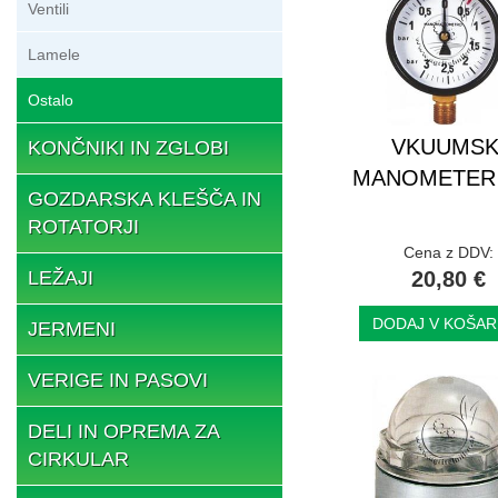
Ventili
Lamele
Ostalo
VKUUMSK
KONČNIKI IN ZGLOBI
MANOMETER f
GOZDARSKA KLEŠČA IN
ROTATORJI
Cena z DDV:
LEŽAJI
20,80 €
DODAJ V KOŠAR
JERMENI
VERIGE IN PASOVI
DELI IN OPREMA ZA
CIRKULAR