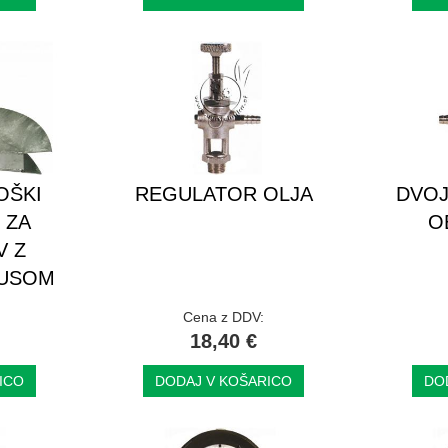
OŠKI
REGULATOR OLJA
DVOJ
 ZA
O
V Z
NUSOM
Cena z DDV:
18,40 €
ICO
DODAJ V KOŠARICO
DO