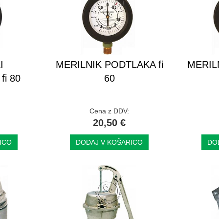
I
MERILNIK PODTLAKA fi
MERIL
i 80
60
Cena z DDV:
20,50 €
ICO
DODAJ V KOŠARICO
DO