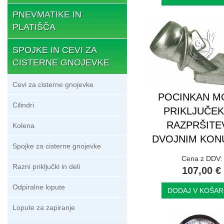
PNEVMATIKE IN
PLATIŠČA
SPOJKE IN CEVI ZA
CISTERNE GNOJEVKE
Cevi za cisterne gnojevke
POCINKAN M
Cilindri
PRIKLJUČEK
RAZPRŠITE
Kolena
DVOJNIM KO
Spojke za cisterne gnojevke
Cena z DDV:
Razni priključki in deli
107,00 €
Odpiralne lopute
DODAJ V KOŠAR
Lopute za zapiranje