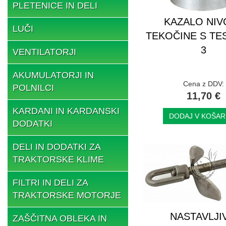
PLETENICE IN DELI
KAZALO NIV
LUČI
TEKOČINE S TE
3
VENTILATORJI
AKUMULATORJI IN
Cena z DDV:
POLNILCI
11,70 €
KARDANI IN KARDANSKI
DODAJ V KOŠAR
DODATKI
DELI IN DODATKI ZA
TRAKTORSKE KLIME
FILTRI IN DELI ZA
TRAKTORSKE MOTORJE
NASTAVLJI
ZAŠČITNA OBLEKA IN