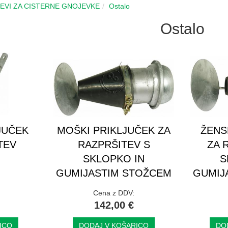
CEVI ZA CISTERNE GNOJEVKE
Ostalo
Ostalo
JUČEK
MOŠKI PRIKLJUČEK ZA
ŽENS
TEV
RAZPRŠITEV S
ZA 
SKLOPKO IN
S
GUMIJASTIM STOŽCEM
GUMIJ
Cena z DDV:
142,00 €
ICO
DODAJ V KOŠARICO
DO