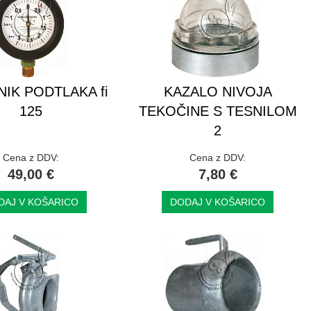
NIK PODTLAKA fi
KAZALO NIVOJA
125
TEKOČINE S TESNILOM
2
Cena z DDV:
Cena z DDV:
49,00 €
7,80 €
DAJ V KOŠARICO
DODAJ V KOŠARICO