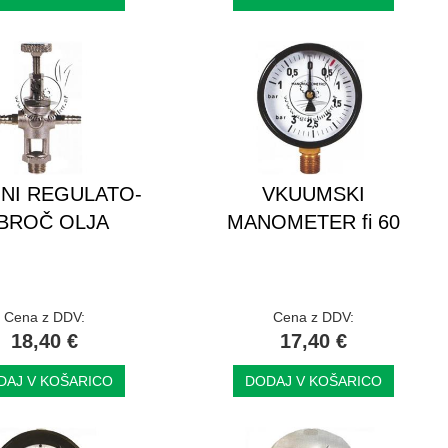
NI REGULATO-
VKUUMSKI
BROČ OLJA
MANOMETER fi 60
Cena z DDV:
Cena z DDV:
18,40 €
17,40 €
DAJ V KOŠARICO
DODAJ V KOŠARICO