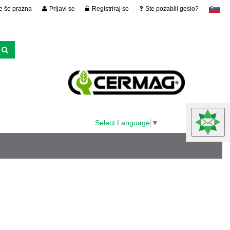
je še prazna
Prijavi se
Registriraj se
Ste pozabili geslo?
slovensko
Select Language
▼