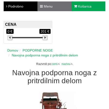
Podrobno
Menu
Košarica
CENA
0 €
201 €
Domov
PODPORNE NOGE
Navojna podporna noga z pritrdilnim delom
Razvrsti po:
ceni
nazivu
Navojna podporna noga z
pritrdilnim delom