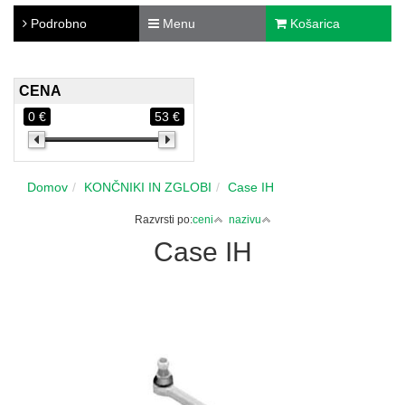
Podrobno
Menu
Košarica
CENA
0 €
53 €
Domov
KONČNIKI IN ZGLOBI
Case IH
Razvrsti po:
ceni
nazivu
Case IH