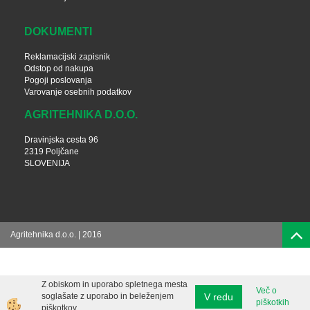
DOKUMENTI
Reklamacijski zapisnik
Odstop od nakupa
Pogoji poslovanja
Varovanje osebnih podatkov
AGRITEHNIKA D.O.O.
Dravinjska cesta 96
2319 Poljčane
SLOVENIJA
Agritehnika d.o.o. | 2016
Z obiskom in uporabo spletnega mesta
Več o
V redu
soglašate z uporabo in beleženjem
piškotkih
piškotkov.