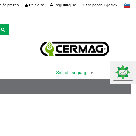
je še prazna
Prijavi se
Registriraj se
Ste pozabili geslo?
slovensko
Select Language
▼