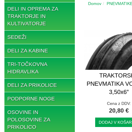
Domov
PNEVMATIKE
DELI IN OPREMA ZA
TRAKTORJE IN
KULTIVATORJE
SEDEŽI
DELI ZA KABINE
TRI-TOČKOVNA
HIDRAVLIKA
TRAKTORS
PNEVMATIKA V
DELI ZA PRIKOLICE
3,50x6”
PODPORNE NOGE
Cena z DDV:
20,80 €
OSOVINE IN
POLOSOVINE ZA
DODAJ V KOŠAR
PRIKOLICO