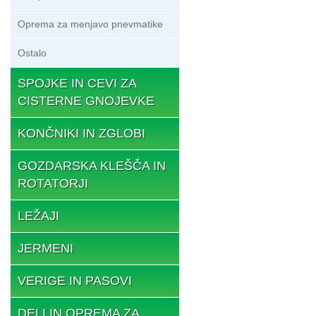
Oprema za menjavo pnevmatike
Ostalo
SPOJKE IN CEVI ZA
CISTERNE GNOJEVKE
KONČNIKI IN ZGLOBI
GOZDARSKA KLEŠČA IN
ROTATORJI
LEŽAJI
JERMENI
VERIGE IN PASOVI
DELI IN OPREMA ZA