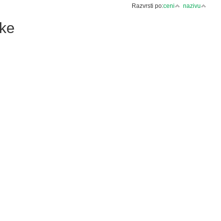
Razvrsti po:
ceni
nazivu
ske