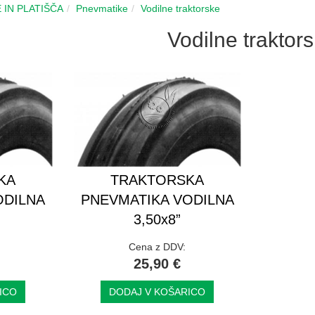
 IN PLATIŠČA
Pnevmatike
Vodilne traktorske
Vodilne traktor
KA
TRAKTORSKA
ODILNA
PNEVMATIKA VODILNA
3,50x8”
Cena z DDV:
25,90 €
ICO
DODAJ V KOŠARICO