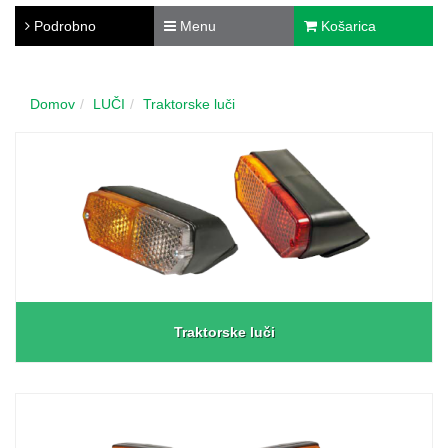
Podrobno
Menu
Košarica
Domov
LUČI
Traktorske luči
Traktorske luči