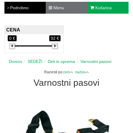
Podrobno
Menu
Košarica
CENA
0 €
92 €
Domov
SEDEŽI
Deli in oprema
Varnostni pasovi
Razvrsti po:
ceni
nazivu
Varnostni pasovi