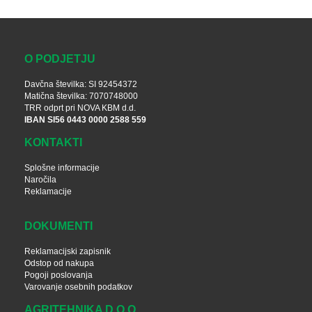
O PODJETJU
Davčna številka: SI 92454372
Matična številka: 7070748000
TRR odprt pri NOVA KBM d.d.
IBAN SI56 0443 0000 2588 559
KONTAKTI
Splošne informacije
Naročila
Reklamacije
DOKUMENTI
Reklamacijski zapisnik
Odstop od nakupa
Pogoji poslovanja
Varovanje osebnih podatkov
AGRITEHNIKA D.O.O.