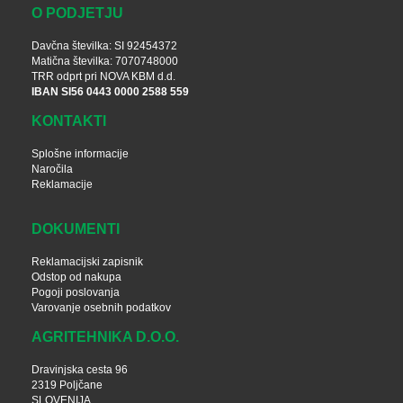
O PODJETJU
Davčna številka: SI 92454372
Matična številka: 7070748000
TRR odprt pri NOVA KBM d.d.
IBAN SI56 0443 0000 2588 559
KONTAKTI
Splošne informacije
Naročila
Reklamacije
DOKUMENTI
Reklamacijski zapisnik
Odstop od nakupa
Pogoji poslovanja
Varovanje osebnih podatkov
AGRITEHNIKA D.O.O.
Dravinjska cesta 96
2319 Poljčane
SLOVENIJA