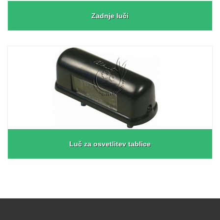
Zadnje luči
Luč za osvetlitev tablice