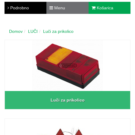
Podrobno
Menu
Košarica
Domov
LUČI
Luči za prikolico
Luči za prikolico