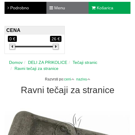
Podrobno
Menu
Košarica
CENA
0 €
26 €
Domov
DELI ZA PRIKOLICE
Tečaji stranic
Ravni tečaji za stranice
Razvrsti po:
ceni
nazivu
Ravni tečaji za stranice