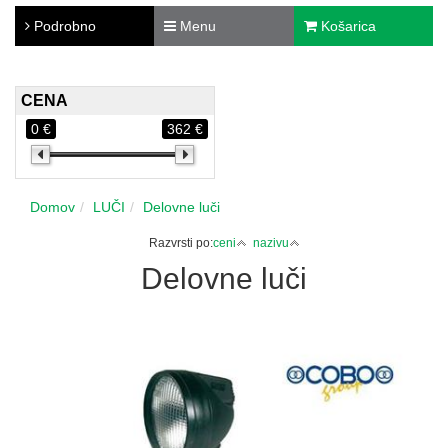
Podrobno
Menu
Košarica
CENA
0 €
362 €
Domov
LUČI
Delovne luči
Razvrsti po:
ceni
nazivu
Delovne luči