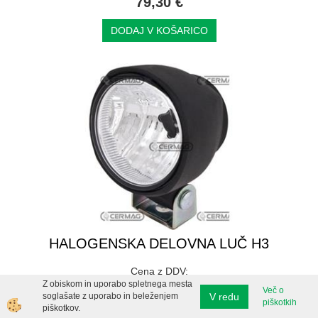
79,30 €
DODAJ V KOŠARICO
HALOGENSKA DELOVNA LUČ H3
Cena z DDV:
Z obiskom in uporabo spletnega mesta
47,40 €
Več o
V redu
soglašate z uporabo in beleženjem
piškotkih
piškotkov.
DODAJ V KOŠARICO