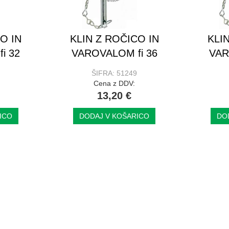
O IN
KLIN Z ROČICO IN
KLI
i 32
VAROVALOM fi 36
VAR
ŠIFRA: 51249
Cena z DDV:
13,20 €
ICO
DODAJ V KOŠARICO
DO