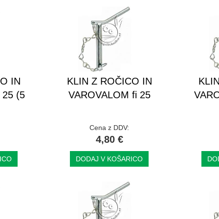
O IN
KLIN Z ROČICO IN
KLI
25 (5
VAROVALOM fi 25
VARO
Cena z DDV:
4,80 €
ICO
DODAJ V KOŠARICO
DO