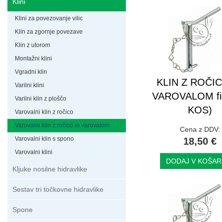
Klini
Klini za povezovanje vilic
Klin za zgornje povezave
Klin z utorom
Montažni klini
Vgradni klin
KLIN Z ROČIC
Varilni klini
VAROVALOM fi 
Varilni klin z ploščo
KOS)
Varovalni klin z ročico
Varovalni klin z ročico in varovalom
Cena z DDV:
Varovalni klin s spono
18,50 €
Varovalni klini
DODAJ V KOŠAR
Kljuke nosilne hidravlike
Sestav tri točkovne hidravlike
Spone