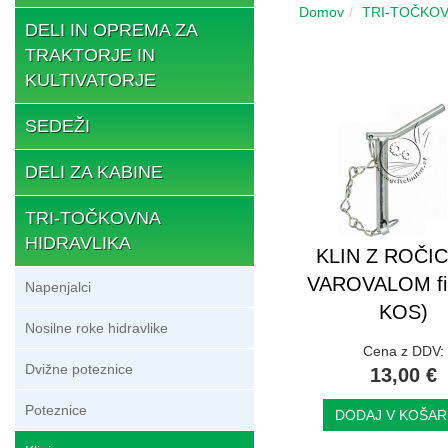
Domov
TRI-TOČKOV
DELI IN OPREMA ZA
TRAKTORJE IN
KULTIVATORJE
SEDEŽI
DELI ZA KABINE
TRI-TOČKOVNA
HIDRAVLIKA
KLIN Z ROČIC
VAROVALOM fi 
Napenjalci
KOS)
Nosilne roke hidravlike
Cena z DDV:
Dvižne poteznice
13,00 €
Poteznice
DODAJ V KOŠAR