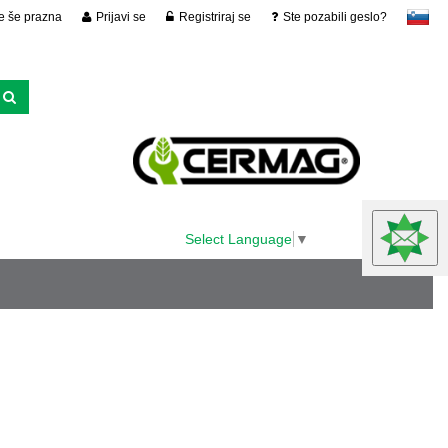
je še prazna
Prijavi se
Registriraj se
Ste pozabili geslo?
slovensko
Select Language
▼