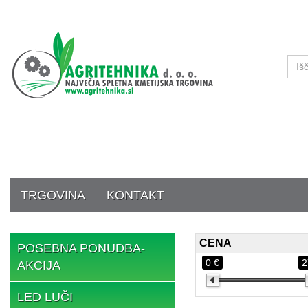
TRGOVINA
KONTAKT
CENA
POSEBNA PONUDBA-
0 €
2
AKCIJA
LED LUČI