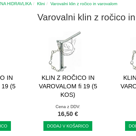
NA HIDRAVLIKA
Klini
Varovalni klin z ročico in varovalom
Varovalni klin z ročico 
O IN
KLIN Z ROČICO IN
KLI
19 (5
VAROVALOM fi 19 (5
VARO
KOS)
Cena z DDV:
16,50 €
ICO
DODAJ V KOŠARICO
DO