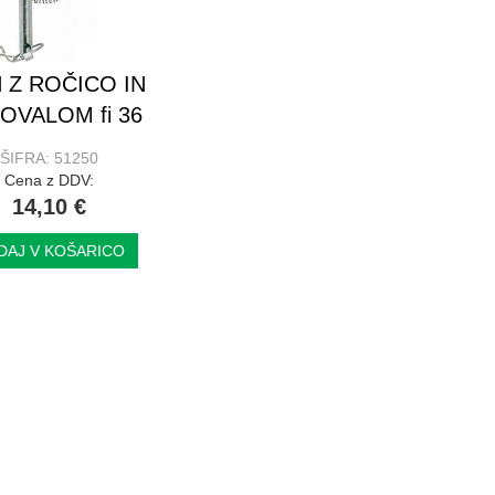
N Z ROČICO IN
OVALOM fi 36
ŠIFRA: 51250
Cena z DDV:
14,10 €
DAJ V KOŠARICO