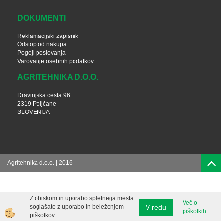
DOKUMENTI
Reklamacijski zapisnik
Odstop od nakupa
Pogoji poslovanja
Varovanje osebnih podatkov
AGRITEHNIKA D.O.O.
Dravinjska cesta 96
2319 Poljčane
SLOVENIJA
Agritehnika d.o.o. | 2016
Z obiskom in uporabo spletnega mesta
Več o
V redu
soglašate z uporabo in beleženjem
piškotkih
piškotkov.