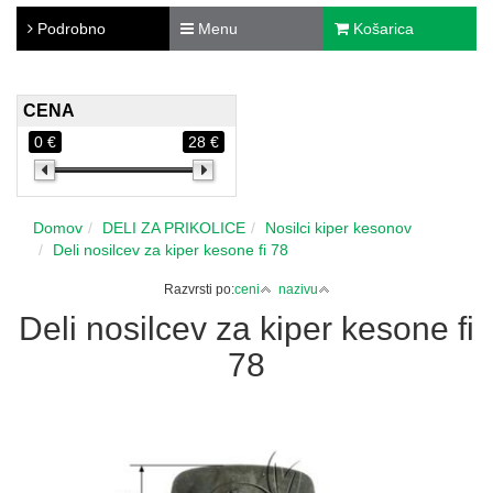
Podrobno
Menu
Košarica
CENA
0 €
28 €
Domov
DELI ZA PRIKOLICE
Nosilci kiper kesonov
Deli nosilcev za kiper kesone fi 78
Razvrsti po:
ceni
nazivu
Deli nosilcev za kiper kesone fi
78