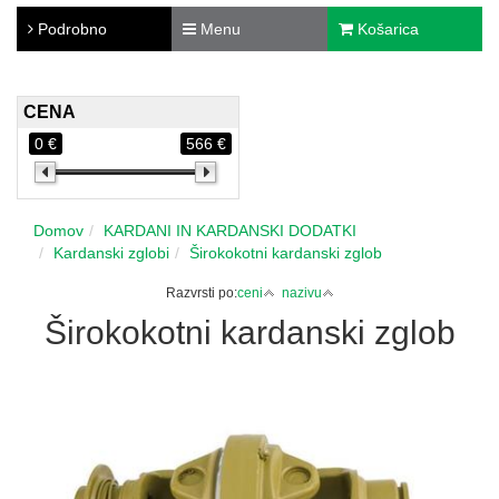
Podrobno
Menu
Košarica
CENA
0 €
566 €
Domov
KARDANI IN KARDANSKI DODATKI
Kardanski zglobi
Širokokotni kardanski zglob
Razvrsti po:
ceni
nazivu
Širokokotni kardanski zglob