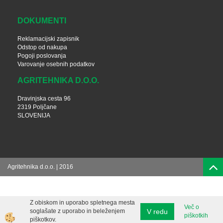
DOKUMENTI
Reklamacijski zapisnik
Odstop od nakupa
Pogoji poslovanja
Varovanje osebnih podatkov
AGRITEHNIKA D.O.O.
Dravinjska cesta 96
2319 Poljčane
SLOVENIJA
Agritehnika d.o.o. | 2016
Z obiskom in uporabo spletnega mesta
Več o
V redu
soglašate z uporabo in beleženjem
piškotkih
piškotkov.