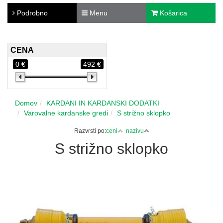
Podrobno
Menu
Košarica
CENA
0 €
492 €
Domov
KARDANI IN KARDANSKI DODATKI
Varovalne kardanske gredi
S strižno sklopko
Razvrsti po:
ceni
nazivu
S strižno sklopko