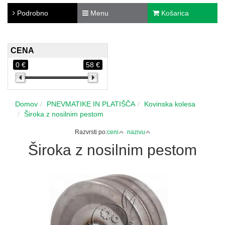
Podrobno
Menu
Košarica
CENA
0 €
58 €
Domov
PNEVMATIKE IN PLATIŠČA
Kovinska kolesa
Široka z nosilnim pestom
Razvrsti po:
ceni
nazivu
Široka z nosilnim pestom