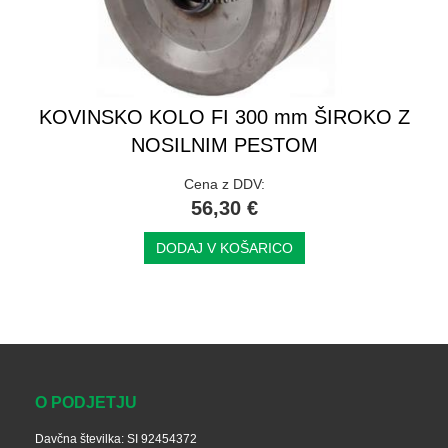
KOVINSKO KOLO FI 300 mm ŠIROKO Z
NOSILNIM PESTOM
Cena z DDV:
56,30 €
DODAJ V KOŠARICO
O PODJETJU
Davčna številka: SI 92454372