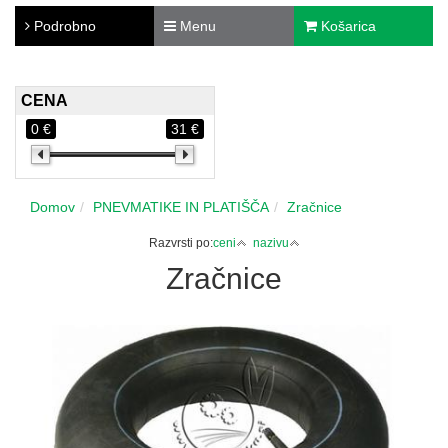
Podrobno
Menu
Košarica
CENA
0 €
31 €
Domov
PNEVMATIKE IN PLATIŠČA
Zračnice
Razvrsti po:
ceni
nazivu
Zračnice