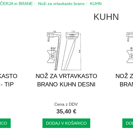
LČERJA in BRANE
Noži za vrtavkasto brano
KUHN
KUHN
KASTO
NOŽ ZA VRTAVKASTO
NOŽ 
- TIP
BRANO KUHN DESNI
BRA
Cena z DDV:
35,40 €
ICO
DODAJ V KOŠARICO
DO