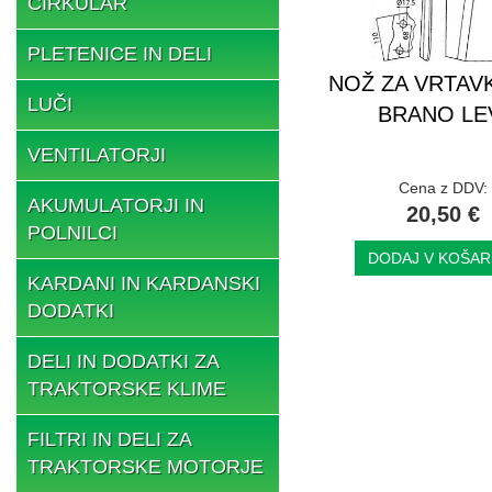
CIRKULAR
PLETENICE IN DELI
NOŽ ZA VRTAV
LUČI
BRANO LE
VENTILATORJI
Cena z DDV:
AKUMULATORJI IN
20,50 €
POLNILCI
DODAJ V KOŠAR
KARDANI IN KARDANSKI
DODATKI
DELI IN DODATKI ZA
TRAKTORSKE KLIME
FILTRI IN DELI ZA
TRAKTORSKE MOTORJE