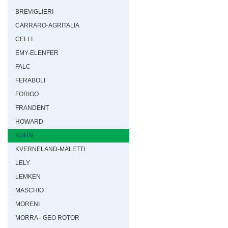
BREVIGLIERI
CARRARO-AGRITALIA
CELLI
EMY-ELENFER
FALC
FERABOLI
FORIGO
FRANDENT
HOWARD
KUHN
KVERNELAND-MALETTI
LELY
LEMKEN
MASCHIO
MORENI
MORRA - GEO ROTOR