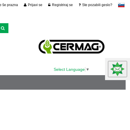
je še prazna
Prijavi se
Registriraj se
Ste pozabili geslo?
slovensko
Select Language
▼