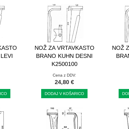
KASTO
NOŽ ZA VRTAVKASTO
NOŽ 
LEVI
BRANO KUHN DESNI
BRA
1
K2500100
Cena z DDV:
24,80 €
ICO
DODAJ V KOŠARICO
DO