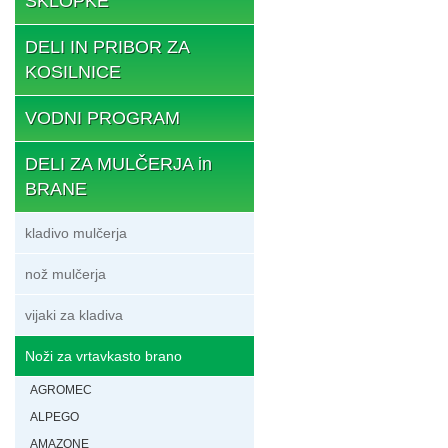
SKLOPKE
DELI IN PRIBOR ZA
KOSILNICE
VODNI PROGRAM
DELI ZA MULČERJA in
BRANE
kladivo mulčerja
nož mulčerja
vijaki za kladiva
Noži za vrtavkasto brano
AGROMEC
ALPEGO
AMAZONE