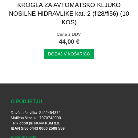
KROGLA ZA AVTOMATSKO KLJUKO
NOSILNE HIDRAVLIKE kat. 2 (fi28/fi56) (10
KOS)
Cena z DDV:
44,00 €
DODAJ V KOŠARICO
O PODJETJU
Davčna številka: SI 92454372
Matična številka: 7070748000
TRR odprt pri NOVA KBM d.d.
IBAN SI56 0443 0000 2588 559