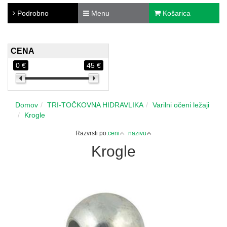
Podrobno
Menu
Košarica
CENA
0 €
45 €
Domov
TRI-TOČKOVNA HIDRAVLIKA
Varilni očeni ležaji
Krogle
Razvrsti po:
ceni
nazivu
Krogle