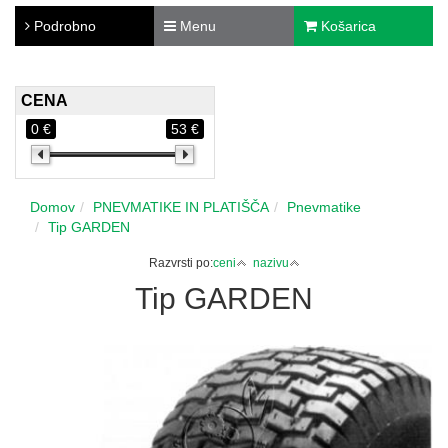
Podrobno
Menu
Košarica
CENA
0 €
53 €
Domov
PNEVMATIKE IN PLATIŠČA
Pnevmatike
Tip GARDEN
Razvrsti po:
ceni
nazivu
Tip GARDEN