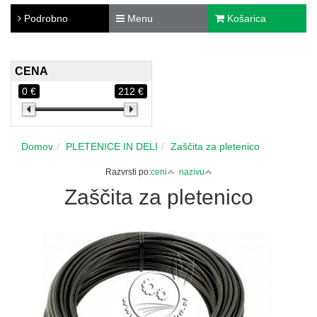
Podrobno
Menu
Košarica
CENA
0 €
212 €
Domov
PLETENICE IN DELI
Zaščita za pletenico
Razvrsti po:
ceni
nazivu
Zaščita za pletenico